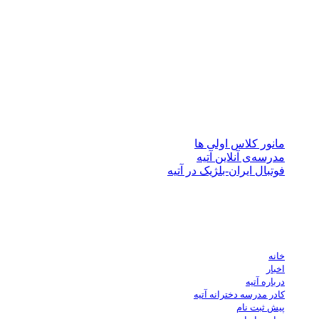
درباره آتیه
مجموعه مدارس آتیه (پیش دبستان، دبستان پسرانه/دخترانه سه زبانه آ
مندی از فناوری های جدید آموزش در تدریس، افتخار دارد با استفاد
پرورش، خلاقیت، درجات رشد فکری و اجتماعی دانش آموزان را ارتقا
نوشته‌های تازه
مانور کلاس اولی ها
مدرسه‌ی آنلاین آتیه
فوتبال ایران-بلژیک در آتیه
لینک های مهم
خانه
اخبار
درباره آتیه
کادر مدرسه دخترانه آتیه
پیش ثبت نام