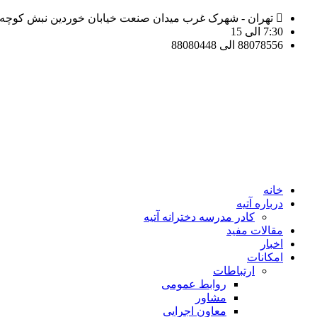
تهران - شهرک غرب میدان صنعت خیابان خوردین نبش کوچه مه
7:30 الی 15
88078556 الی 88080448
خانه
درباره آتیه
کادر مدرسه دخترانه آتیه
مقالات مفید
اخبار
امکانات
ارتباطات
روابط عمومی
مشاور
معاون اجرایی