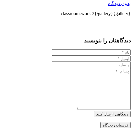
بدون دیدگاه
{gallery}classroom-work 2{/gallery}
دیدگاهتان را بنویسید
دیدگاهی ارسال کنید