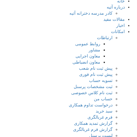
خانه
درباره آتیه
کادر مدرسه دخترانه آتیه
مقالات مفید
اخبار
امکانات
ارتباطات
روابط عمومی
مشاور
معاون اجرایی
معاون انضباطی
پیش ثبت نام شعب
پیش ثبت نام فوری
تسویه حساب
ثبت مشخصات پرسنل
ثبت نام کلاس خصوصی
حساب من
درخواست تداوم همکاری
سبد خرید
فرم غربالگری
گزارش تمدید همکاری
گزارش فرم غربالگری
لیست پرسنل