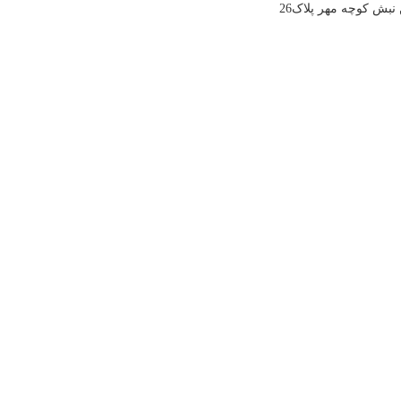
بش کوچه مهر پلاک26