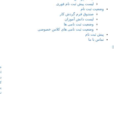
لیست پیش ثبت نام فوری
وضعیت ثبت نام
صندوق فرم گردش کار
لیست دانش آموزان
وضعیت ثبت نامی ها
وضعیت ثبت نامی های کلاس خصوصی
پیش ثبت نام
تماس با ما
تماس با ما
لینک
خا
تهران - شهرک غرب میدان صنعت
اخ
خیابان خوردین نبش کوچه مهر
در
پلاک26
کا
پ
88078556 الی 88080448
تم