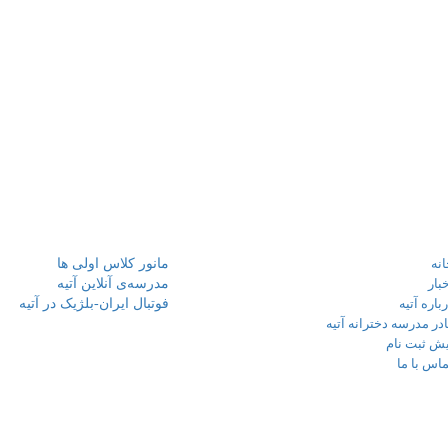
 های مهم
نوشته‌های تازه
نه
مانور کلاس اولی ها
بار
مدرسه‌ی آنلاین آتیه
باره آتیه
فوتبال ایران-بلژیک در آتیه
در مدرسه دخترانه آتیه
یش ثبت نام
اس با ما