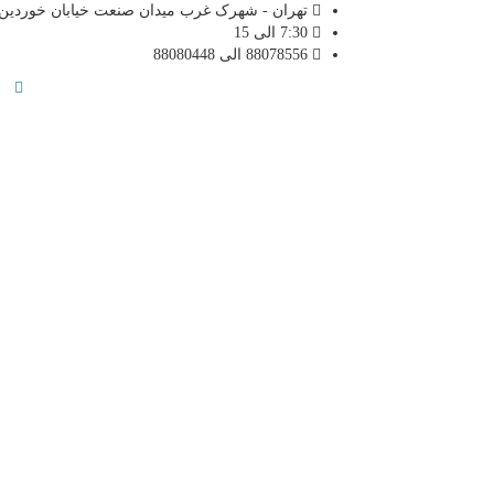
تهران - شهرک غرب میدان صنعت خیابان خوردین ن
7:30 الی 15
88078556 الی 88080448