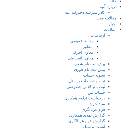
خانه
درباره آتیه
کادر مدرسه دخترانه آتیه
مقالات مفید
اخبار
امکانات
ارتباطات
روابط عمومی
مشاور
معاون اجرایی
معاون انضباطی
پیش ثبت نام شعب
پیش ثبت نام فوری
تسویه حساب
ثبت مشخصات پرسنل
ثبت نام کلاس خصوصی
حساب من
درخواست تداوم همکاری
سبد خرید
فرم غربالگری
گزارش تمدید همکاری
گزارش فرم غربالگری
لیست پرسنل