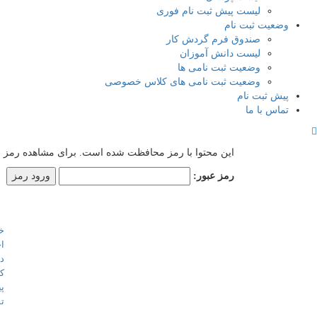
لیست پیش ثبت نام فوری
وضعیت ثبت نام
صندوق فرم گردش کار
لیست دانش آموزان
وضعیت ثبت نامی ها
وضعیت ثبت نامی های کلاس خصوصی
پیش ثبت نام
تماس با ما
این محتوا با رمز محافظت شده است. برای مشاهده رمز را د
رمز عبور:
تماس با ما
لینک ه
خا
تهران - شهرک غرب میدان صنعت
اخ
خیابان خوردین نبش کوچه مهر
در
پلاک26
کا
پ
88078556 الی 88080448
تم