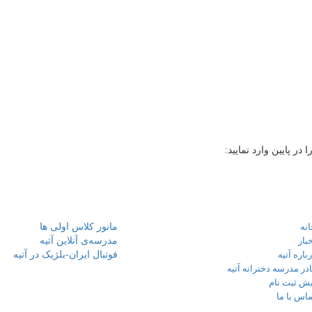
ر پایین وارد نمایید:
ای مهم
نوشته‌های تازه
نه
مانور کلاس اولی ها
بار
مدرسه‌ی آنلاین آتیه
باره آتیه
فوتبال ایران-بلژیک در آتیه
در مدرسه دخترانه آتیه
یش ثبت نام
اس با ما