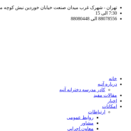
تهران - شهرک غرب میدان صنعت خیابان خوردین نبش کوچه مهر 
7:30 الی 15
88078556 الی 88080448
خانه
درباره آتیه
کادر مدرسه دخترانه آتیه
مقالات مفید
اخبار
امکانات
ارتباطات
روابط عمومی
مشاور
معاون اجرایی