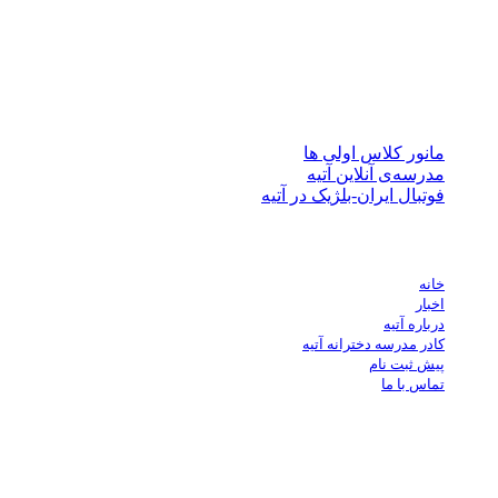
مجموعه مدارس آتیه (پیش دبستان، دبستان پسرانه/دخترانه سه زبانه آ
مندی از فناوری های جدید آموزش در تدریس، افتخار دارد با استفاد
پرورش، خلاقیت، درجات رشد فکری و اجتماعی دانش آموزان را ارتقا
نوشته‌های تازه
مانور کلاس اولی ها
مدرسه‌ی آنلاین آتیه
فوتبال ایران-بلژیک در آتیه
لینک های مهم
خانه
اخبار
درباره آتیه
کادر مدرسه دخترانه آتیه
پیش ثبت نام
تماس با ما
تماس با ما
تهران - شهرک غرب میدان صنعت خیابان خوردین نبش کوچه مهر 
88078556 الی 88080448