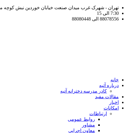
تهران - شهرک غرب میدان صنعت خیابان خوردین نبش کوچه مهر 
7:30 الی 15
88078556 الی 88080448
خانه
درباره آتیه
کادر مدرسه دخترانه آتیه
مقالات مفید
اخبار
امکانات
ارتباطات
روابط عمومی
مشاور
معاون اجرایی