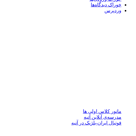
خوراک دیدگاه‌ها
وردپرس
درباره آتیه
مجموعه مدارس آتیه (پیش دبستان، دبستان پسرانه/دخترانه سه
زبانه آتیه و متوسطه دوره اول و دوم دخترانه سه زبانه آتیه ) با
برخورداری از کادر آموزشی توانمند دارای تخصص در رشته های
آموزشی با بهره مندی از فناوری های جدید آموزش در تدریس،
افتخار دارد با استفاده از نیرو های متخصص و پژوهشگر در کنار
نیروی های جوان مبتکرو خلاق، جهت پیشرفت تحصیل همراه با
اشاعه فرهنگ مطالعه، پژوهش، پرورش، خلاقیت، درجات رشد
فکری و اجتماعی دانش آموزان را ارتقا دهد.
نوشته‌های تازه
مانور کلاس اولی ها
مدرسه‌ی آنلاین آتیه
فوتبال ایران-بلژیک در آتیه