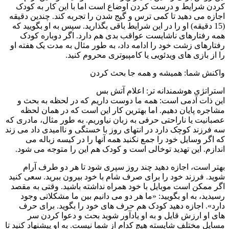
کردن شرایط و درست کردن اوضاع است اما با این کار به کودک
اجازه می دهید تا کمی ترس و گیج شدن را تجربه کند. چندین دقیقه
(15 دقیقه) او را در این شرایط باقی بگذارید. سپس به او بگویید که
همه رفتارهای ناشایست عواقب بدی هم دارد. اگر دوباره کودک
رفتارهای زشت خود را ادامه داد، به طور مثال به مدت یک هفته او
را از بازی های ویدئویی یا کامپیوتری محروم کنید.
واکنش شما: همیشه و همه جا بحث کردن
استراتژی هوشمندانه تر: اعلام آتش بس
این ذات آدمی است: همه ما دوست داریم که در لحظه به بحث و
مشاجره پایان دهیم. اما بهترین کار این است که در همان لحظه
عصبانیت یا ناراحتی حرفی به زبان نیاوریم. به طور مثال، مادری که
سه فرزند کوچک دارد در انتهای روز با خستگی و ناامیدی داد می زند
که اگر وسایل خود را جمع نکنید همه آنها را در کیسه زباله می
اندازم. این تهدید توخالی است و کودک هم این را متوجه می شود.
بهتر است، اجازه دهید چند روز سپری شود تا هر دو طرف آرام
شوید. فرزند خود را برای صرف شام با خود بیرون ببرید. سعی کنید
اگر ممکن است موبایل با خود همراه نداشته باشید. وقتی به مقصد
رسیدید، به او بگویید: «ما هر دو می دانیم بین ما مشکلاتی وجود
دارد». اجازه دهید کودک هم حرف های خود را بگوید. برای حرف
های او ارزش قایل و به او یادآور شوید بحث و دعوا کردن سر
مسایل مختلف شایسته هیچ کدام از شما نیست. به او پیشنهاد کنید تا