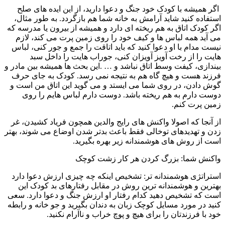
اگر همیشه با کودک خود جنگ و دعوا دارید، از این ایده های صلح
استفاده کنید شاید آرامش به خانه شما هم بازگردد. به طور مثال،
اگر کودک اتاق به هم ریخته ای دارد و همیشه از بیرون یا مدرسه که
می آید همه لباس ها و کیف خود را روی زمین پرت می کند، لازم
نیست مدام با او دعوا کنید که باید اتاقت را جمع و جور کنی، لباس
هایت را از رخت آویز آویزان کنی، جوراب هایت را داخل سبد
بیندازی، کیفت وسط اتاق نباشد و … .این بحث ها همیشه بین مادر و
فرزند هست و هیچ گاه هم به نتیجه نمی رسد. کودک به جای حرف
گوش دادن، در روی شما می ایستد و می گوید این اتاق من است و
دوست دارم به هم ریخته باشد. دوست دارم لباس هایم را روی
زمین پرت کنم.
از آنجا که اصولا واکنش های رایج والدین همچون فریاد کشیدن، غر
زدن و تهدیدهای توخالی فقط باعث بدتر شدن اوضاع می شوند، بهتر
است از روش های هوشمندانه زیر بهره بگیرید.
واکنش شما: بزرگ کردن هر کار زشت کوچک
استراتژی هوشمندانه تر: تشخیص اینکه چه چیزی ارزش دعوا دارد
بهترین و هوشمندانه ترین روش در مقابل رفتارهای بد کودک این
است که تشخیص دهید کدام رفتار او ارزش جنگ و دعوا دارد. سعی
کنید در مورد مسایل کوچک زبان به دندان بگیرید و جو خانه و رابطه
خود با فرزندتان را برای هیچ و پوچ خراب و ناآرام نکنید.