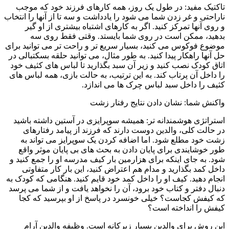
تاکتیک مفید: در طول یک روز، همه کارهای فرزند خود که موجب
ناراحتی و غر زدن شما می شود را یادداشت و سه تا از آنها را انتخاب
و روی آنها تمرکز کنید. اگر به کارهای اشتباه بیشتری از او گیر
بدهید، ممکن است در روی شما بایستد. وقتی فقط روی سه
موضوع فوکوس می کنید، بسیار سریع تر و راحت تر می توانید برای
حل آنها راهکار پیدا کنید. به طور مثال، می توانید حلقه بسکتبالی در
اتاق کودک نصب کنید و زیر آن سبد بگذارید تا لباس های کثیف خود
را داخل آن پرتاب کند. به این ترتیب، به حالت بازی، همه لباس های
کثیف را داخل سبد لباس چرک ها می اندازد.
واکنش شما: نشان دادن نتایج رفتار زشت
استراتژی هوشمندانه تر: همیشه سوپرایزی در آستین داشته باشید
در حالت کلی، والدین دوست دارند که فرزند از پیامد رفتارهای
زشت خود مطلع شود. اما اضافه کردن یک سوپرایز می تواند به
طور خوشایندی برای پایان دادن به بحث های بی پایان موثر واقع
شود. به جای اینکه برای هزارمین بار کیف مدرسه او را جمع کنید و
داخل کمد بگذارید و مدام هم اعتراض کنید، این بار کار متفاوتی
انجام دهید. کیف او را داخل کمد خود قایم کنید. هنگامی که کودک به
دنبال دفتر و کتاب خود برود، آن را نخواهد یافت و از شما می پرسد
که کیفش کجاست؟ خیلی خونسرد در پاسخ از او بپرسید که کجا
کیفش را انداخته است؟
این روش برای والدین بسیار زیرکانه است. وظیفه والدین آرام