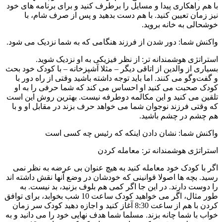
با هم راهکاری پیدا و مسایل را برطرف کنید و برای برنامه های خود
نیز زمان تعیین کنید. با هم دست بدهید و پس از صرف شام، با
خوشحالی به خانه بروید.
واکنش شما: دور شدن از فرزند هنگامی که به شما نزدیک می شود.
استراتژی هوشمندانه تر: از نظر فیزیکی به او نزدیک شوید.
بسیاری از والدین از اتاقی دیگر – مثلا آشپزخانه – با کودک خود بحث
و گفت‌وگو می کنند. اما باید توجه داشته باشید وقتی از راه دور با
کودک صحبت می کنید او احساس می کند که شما حرفی را به او
تلقین می کنید و این مکالمه دوطرفه نیست. بهترین روش این است
که وقتی فرزند نوجوان شما می خواهد حرف بزند در مقابل او و با
هم چشم در چشم باشید.
واکنش شما: نشان دادن اینکه که رئیس چه کسی است
استراتژی هوشمندانه تر: معامله کردن
اگر با کودک خود معامله کنید به هیچ عنوان بی عرضه به نظر نمی
رسید. بچه ها اصولا قوانینی که خودشان در وضع آنها نقش داشته اند
را دوست دارند. در این جا اگر کمی هم بلوف بزنید، بد نیست. به
طور مثال، اگر می خواهید کودک ساعت 10 شب بخوابد، برای توافق
کردن با هم از ساعت 8:30 آغاز کنید و اجازه دهید کودک سر زمان
خواب با شما چانه بزند. مسلما شما هدف نهایی خود را می دانید و به