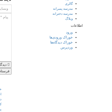
گالری
مدرسه پسرانه
مدرسه دخترانه
وبلاگ
اطلاعات
ورود
خوراک ورودی‌ها
خوراک دیدگاه‌ها
وردپرس
دیدگا
تماس با ما
لینک ه
خا
تهران - شهرک غرب میدان صنعت
اخ
خیابان خوردین نبش کوچه مهر
در
پلاک26
کا
پ