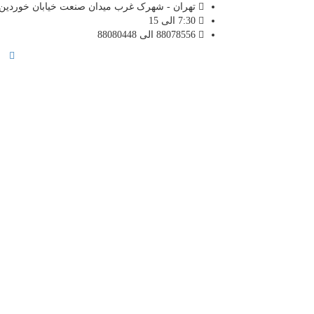
تهران - شهرک غرب میدان صنعت خیابان خوردین ن
7:30 الی 15
88078556 الی 88080448