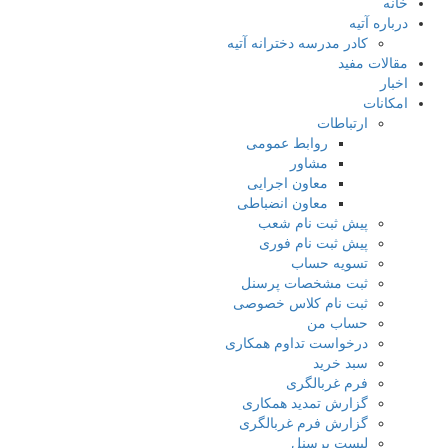
خانه
درباره آتیه
کادر مدرسه دخترانه آتیه
مقالات مفید
اخبار
امکانات
ارتباطات
روابط عمومی
مشاور
معاون اجرایی
معاون انضباطی
پیش ثبت نام شعب
پیش ثبت نام فوری
تسویه حساب
ثبت مشخصات پرسنل
ثبت نام کلاس خصوصی
حساب من
درخواست تداوم همکاری
سبد خرید
فرم غربالگری
گزارش تمدید همکاری
گزارش فرم غربالگری
لیست پرسنل