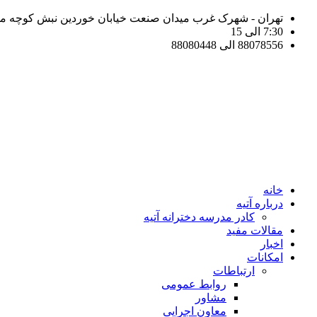
تهران - شهرک غرب میدان صنعت خیابان خوردین نبش کوچه مهر 
7:30 الی 15
88078556 الی 88080448
خانه
درباره آتیه
کادر مدرسه دخترانه آتیه
مقالات مفید
اخبار
امکانات
ارتباطات
روابط عمومی
مشاور
معاون اجرایی