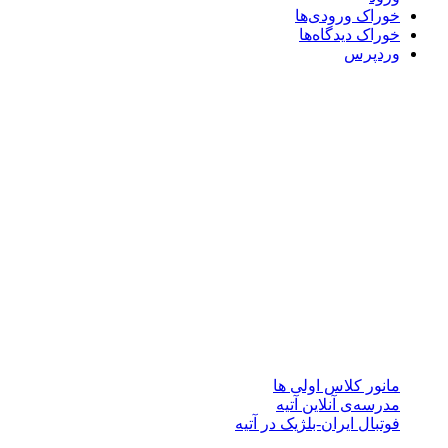
خوراک ورودی‌ها
خوراک دیدگاه‌ها
وردپرس
درباره آتیه
مجموعه مدارس آتیه (پیش دبستان، دبستان پسرانه/دخترانه سه
زبانه آتیه و متوسطه دوره اول و دوم دخترانه سه زبانه آتیه ) با
برخورداری از کادر آموزشی توانمند دارای تخصص در رشته های
آموزشی با بهره مندی از فناوری های جدید آموزش در تدریس،
افتخار دارد با استفاده از نیرو های متخصص و پژوهشگر در کنار
نیروی های جوان مبتکرو خلاق، جهت پیشرفت تحصیل همراه با
اشاعه فرهنگ مطالعه، پژوهش، پرورش، خلاقیت، درجات رشد
فکری و اجتماعی دانش آموزان را ارتقا دهد.
نوشته‌های تازه
مانور کلاس اولی ها
مدرسه‌ی آنلاین آتیه
فوتبال ایران-بلژیک در آتیه