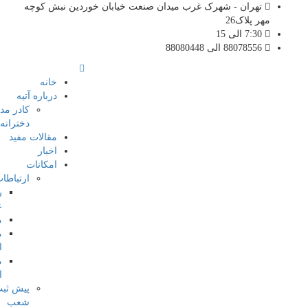
تهران - شهرک غرب میدان صنعت خیابان خوردین نبش کوچه
مهر پلاک26
7:30 الی 15
88078556 الی 88080448
خانه
درباره آتیه
کادر مدرسه
دخترانه آتیه
مقالات مفید
اخبار
امکانات
ارتباطات
روابط
عمومی
مشاور
معاون
اجرایی
معاون
انضباطی
پیش ثبت نام
شعب