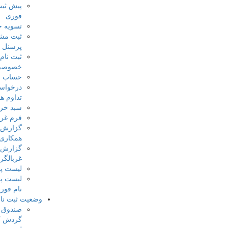
پیش ثبت نام
فوری
تسویه حساب
ثبت مشخصات
پرسنل
ثبت نام کلاس
خصوصی
حساب من
درخواست
تداوم همکاری
سبد خرید
فرم غربالگری
گزارش تمدید
همکاری
گزارش فرم
غربالگری
لیست پرسنل
لیست پیش ثبت
نام فوری
وضعیت ثبت نام
صندوق فرم
گردش کار