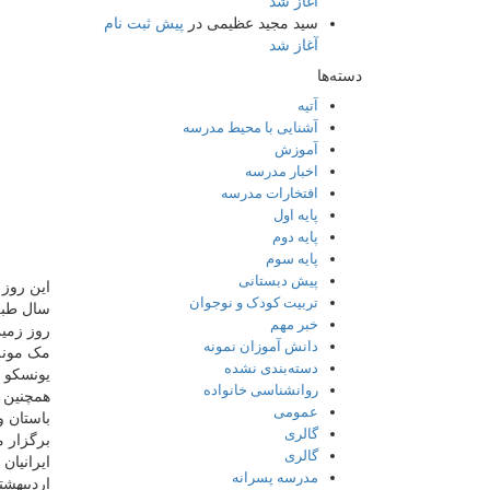
آغاز شد
سید مجید عظیمی
در
پیش ثبت نام
آغاز شد
دسته‌ها
آتیه
آشنایی با محیط مدرسه
آموزش
اخبار مدرسه
افتخارات مدرسه
پایه اول
پایه دوم
پایه سوم
پیش دبستانی
این روز 
تربیت کودک و نوجوان
سال طبق
خبر مهم
دانش آموزان نمونه
مک مونل 
دسته‌بندی نشده
یونسکو 
روانشناسی خانواده
همچنین ر
عمومی
باستان و
گالری
برگزار 
گالری
ایرانیان
مدرسه پسرانه
اردیبهشت