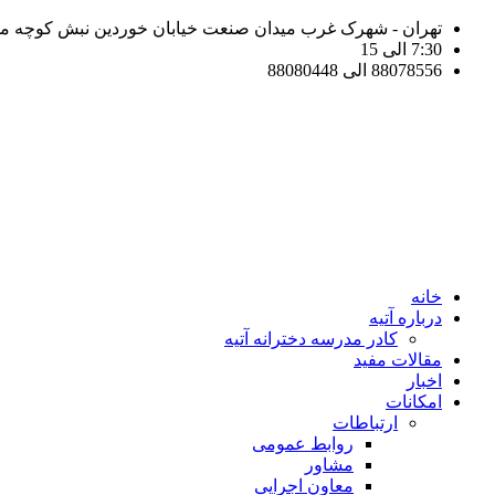
تهران - شهرک غرب میدان صنعت خیابان خوردین نبش کوچه مهر 
7:30 الی 15
88078556 الی 88080448
خانه
درباره آتیه
کادر مدرسه دخترانه آتیه
مقالات مفید
اخبار
امکانات
ارتباطات
روابط عمومی
مشاور
معاون اجرایی