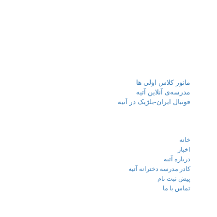
آموزشی توانمند دارای تخصص در رشته های آموزشی با بهره مندی از
فناوری های جدید آموزش در تدریس، افتخار دارد با استفاده از نیرو های
متخصص و پژوهشگر در کنار نیروی های جوان مبتکرو خلاق، جهت
پیشرفت تحصیل همراه با اشاعه فرهنگ مطالعه، پژوهش، پرورش،
خلاقیت، درجات رشد فکری و اجتماعی دانش آموزان را ارتقا دهد.
نوشته‌های تازه
مانور کلاس اولی ها
مدرسه‌ی آنلاین آتیه
فوتبال ایران-بلژیک در آتیه
لینک های مهم
خانه
اخبار
درباره آتیه
کادر مدرسه دخترانه آتیه
پیش ثبت نام
تماس با ما
تماس با ما