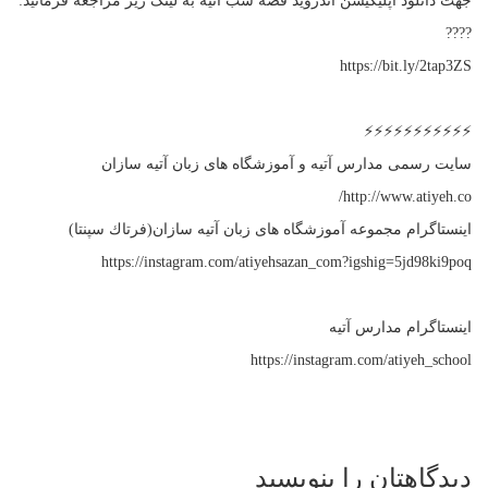
جهت دانلود اپلیکیشن اندروید قصه شب آتیه به لینک زیر مراجعه فرمائید:
????
https://bit.ly/2tap3ZS
⚡⚡⚡⚡⚡⚡⚡⚡⚡⚡⚡
سايت رسمى مدارس آتیه و آموزشگاه های زبان آتيه سازان
http://www.atiyeh.co/
اينستاگرام مجموعه آموزشگاه هاى زبان آتيه سازان(فرتاك سپنتا)
https://instagram.com/atiyehsazan_com?igshig=5jd98ki9poq
اينستاگرام مدارس آتيه
https://instagram.com/atiyeh_school
دیدگاهتان را بنویسید