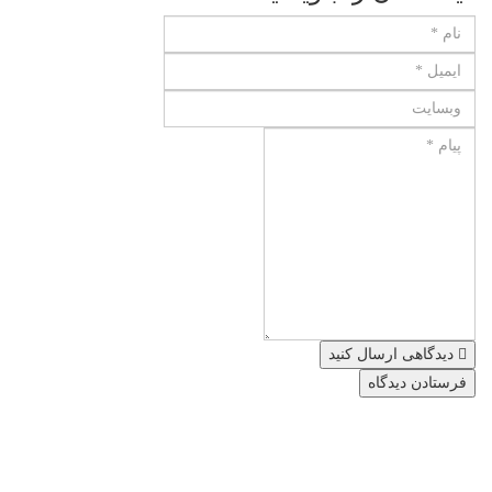
دیدگاهی ارسال کنید
درباره آتیه
مجموعه مدارس آتیه (پیش دبستان، دبستان پسرانه/دخترانه سه زبانه آتیه
و متوسطه دوره اول و دوم دخترانه سه زبانه آتیه ) با برخورداری از کادر