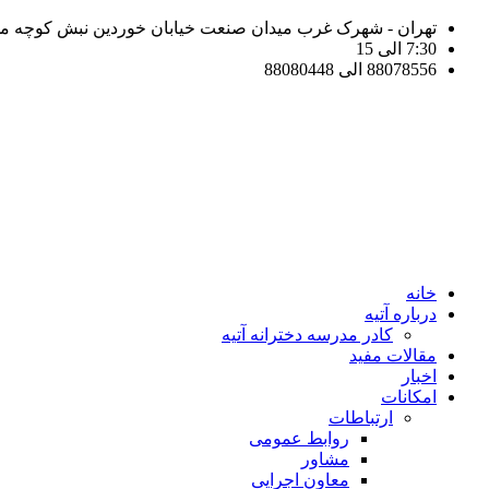
تهران - شهرک غرب میدان صنعت خیابان خوردین نبش کوچه مهر 
7:30 الی 15
88078556 الی 88080448
خانه
درباره آتیه
کادر مدرسه دخترانه آتیه
مقالات مفید
اخبار
امکانات
ارتباطات
روابط عمومی
مشاور
معاون اجرایی