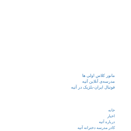
درباره آتیه
مجموعه مدارس آتیه (پیش دبستان، دبستان پسرانه/دخترانه سه زبانه آتیه
و متوسطه دوره اول و دوم دخترانه سه زبانه آتیه ) با برخورداری از کادر
آموزشی توانمند دارای تخصص در رشته های آموزشی با بهره مندی از
فناوری های جدید آموزش در تدریس، افتخار دارد با استفاده از نیرو های
متخصص و پژوهشگر در کنار نیروی های جوان مبتکرو خلاق، جهت
پیشرفت تحصیل همراه با اشاعه فرهنگ مطالعه، پژوهش، پرورش،
خلاقیت، درجات رشد فکری و اجتماعی دانش آموزان را ارتقا دهد.
نوشته‌های تازه
مانور کلاس اولی ها
مدرسه‌ی آنلاین آتیه
فوتبال ایران-بلژیک در آتیه
لینک های مهم
خانه
اخبار
درباره آتیه
کادر مدرسه دخترانه آتیه