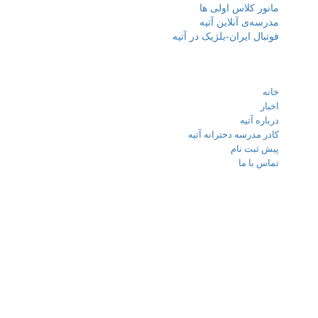
ر کلاس اولی ها
ه‌ی آنلاین آتیه
ال ایران-بلژیک در آتیه
ای مهم
ه آتیه
 مدرسه دخترانه آتیه
ثبت نام
 با ما
ا ما
ن - شهرک غرب میدان صنعت خیابان خوردین نبش کوچه مهر
الی 88080448
این سایت متعلق به مدرسه پیش دبستانی و دبستان سه زبانه
خترانه آتیه می باشد.