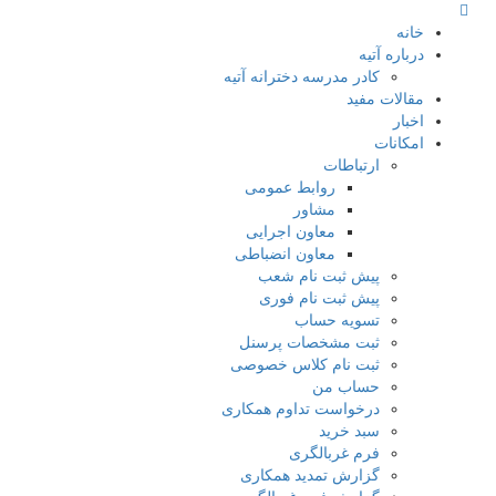
نه
اره آتیه
کادر مدرسه دخترانه آتیه
الات مفید
ار
کانات
ارتباطات
روابط عمومی
مشاور
معاون اجرایی
معاون انضباطی
پیش ثبت نام شعب
پیش ثبت نام فوری
تسویه حساب
ثبت مشخصات پرسنل
ثبت نام کلاس خصوصی
حساب من
درخواست تداوم همکاری
سبد خرید
فرم غربالگری
گزارش تمدید همکاری