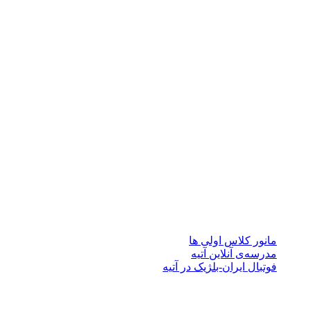
درباره آتیه
مجموعه مدارس آتیه (پیش دبستان، دبستان پسرانه/دخترانه سه
زبانه آتیه و متوسطه دوره اول و دوم دخترانه سه زبانه آتیه ) با
برخورداری از کادر آموزشی توانمند دارای تخصص در رشته های
آموزشی با بهره مندی از فناوری های جدید آموزش در تدریس،
افتخار دارد با استفاده از نیرو های متخصص و پژوهشگر در کنار
نیروی های جوان مبتکرو خلاق، جهت پیشرفت تحصیل همراه با
اشاعه فرهنگ مطالعه، پژوهش، پرورش، خلاقیت، درجات رشد
فکری و اجتماعی دانش آموزان را ارتقا دهد.
نوشته‌های تازه
مانور کلاس اولی ها
مدرسه‌ی آنلاین آتیه
فوتبال ایران-بلژیک در آتیه
لینک های مهم