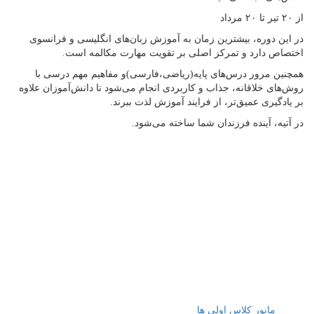
از ۲۰ تیر تا ۲۰ مرداد
در این دوره، بیشترین زمان به آموزش زبان‌های انگلیسی و فرانسوی
اختصاص دارد و تمرکز اصلی بر تقویت مهارت مکالمه است.
همچنین مرور درس‌های پایه(ریاضی،فارسی)و مفاهیم مهم درسی با
روش‌های خلاقانه، جذاب و کاربردی انجام می‌شود تا دانش‌آموزان علاوه
بر یادگیری عمیق‌تر، از فرایند آموزش لذت ببرند.
در آتیه، آینده فرزندان شما ساخته می‌شود.
درباره آتیه
مجموعه مدارس آتیه (پیش دبستان، دبستان پسرانه/دخترانه سه زبانه آتیه
و متوسطه دوره اول و دوم دخترانه سه زبانه آتیه ) با برخورداری از کادر
آموزشی توانمند دارای تخصص در رشته های آموزشی با بهره مندی از
فناوری های جدید آموزش در تدریس، افتخار دارد با استفاده از نیرو های
متخصص و پژوهشگر در کنار نیروی های جوان مبتکرو خلاق، جهت
پیشرفت تحصیل همراه با اشاعه فرهنگ مطالعه، پژوهش، پرورش،
خلاقیت، درجات رشد فکری و اجتماعی دانش آموزان را ارتقا دهد.
نوشته‌های تازه
مانور کلاس اولی ها