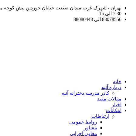
تهران - شهرک غرب میدان صنعت خیابان خوردین نبش کوچه مهر 
7:30 الی 15
88078556 الی 88080448
خانه
درباره آتیه
کادر مدرسه دخترانه آتیه
مقالات مفید
اخبار
امکانات
ارتباطات
روابط عمومی
مشاور
معاون اجرایی