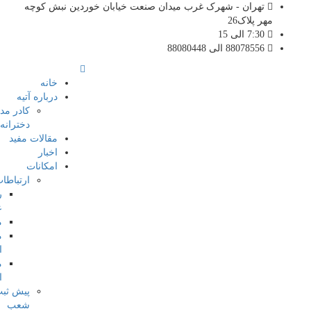
تهران - شهرک غرب میدان صنعت خیابان خوردین نبش کوچه
مهر پلاک26
7:30 الی 15
88078556 الی 88080448
خانه
درباره آتیه
کادر مدرسه
دخترانه آتیه
مقالات مفید
اخبار
امکانات
ارتباطات
روابط
عمومی
مشاور
معاون
اجرایی
معاون
انضباطی
پیش ثبت نام
شعب