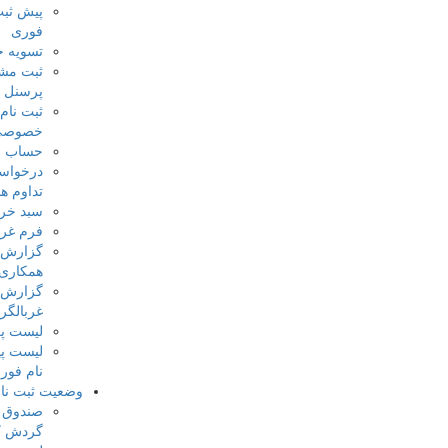
پیش ثبت نام
فوری
تسویه حساب
ثبت مشخصات
پرسنل
ثبت نام کلاس
خصوصی
حساب من
درخواست
تداوم همکاری
سبد خرید
فرم غربالگری
گزارش تمدید
همکاری
گزارش فرم
غربالگری
لیست پرسنل
لیست پیش ثبت
نام فوری
وضعیت ثبت نام
صندوق فرم
گردش کار