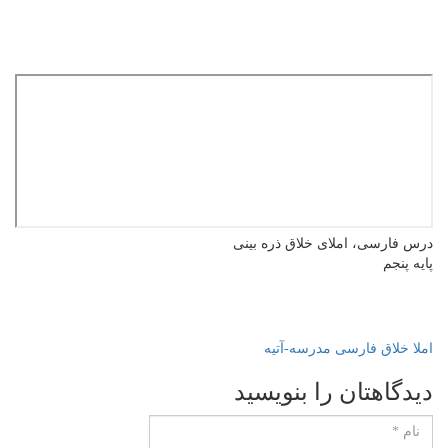
ارسی، املای خلاق ذره بینی
نجم
اق
فارسی
مدرسه-آتیه
اهتان را بنویسید