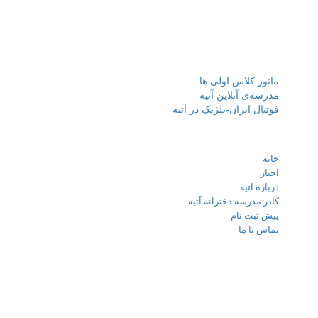
 و پژوهشگر در کنار نیروی های جوان مبتکرو خلاق، جهت
ت تحصیل همراه با اشاعه فرهنگ مطالعه، پژوهش، پرورش،
، درجات رشد فکری و اجتماعی دانش آموزان را ارتقا دهد.
‌های تازه
مانور کلاس اولی ها
مدرسه‌ی آنلاین آتیه
فوتبال ایران-بلژیک در آتیه
 های مهم
خانه
اخبار
درباره آتیه
کادر مدرسه دخترانه آتیه
پیش ثبت نام
تماس با ما
با ما
تهران - شهرک غرب میدان صنعت خیابان خوردین نبش کوچه مهر
پلاک26